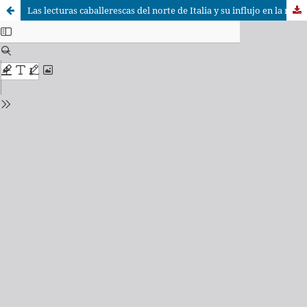
Las lecturas caballerescas del norte de Italia y su influjo en la novela catalana 'Curial e Güelfa' (Milán-Nápoles, ca. 1445-1448)