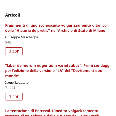
Articoli
Frammenti di uno sconosciuto volgarizzamento oitanico
della "Historia de preliis" nell’Archivio di Stato di Milano
Giuseppe Mascherpa
5-65
PDF
"Liber de morum et gentium varietatibus". Primi sondaggi
per l’edizione della versione "LA" del "Devisement dou
monde"
Irene Reginato
71-121
PDF
La tentazione di Perceval. L’inedito volgarizzamento
toscano di un episodio della "Queste del Saint Graal"